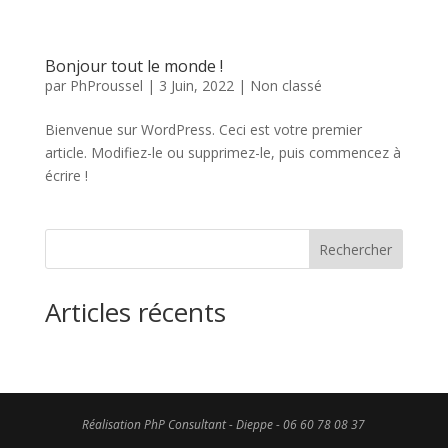
Bonjour tout le monde !
par
PhProussel
|
3 Juin, 2022
|
Non classé
Bienvenue sur WordPress. Ceci est votre premier
article. Modifiez-le ou supprimez-le, puis commencez à
écrire !
Rechercher
Articles récents
Réalisation PhP Consultant - Dieppe - 06 60 78 08 37